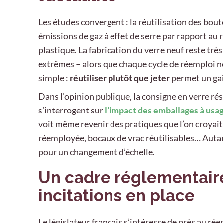
Les études convergent : la réutilisation des bout
émissions de gaz à effet de serre par rapport au
plastique. La fabrication du verre neuf reste tr
extrêmes – alors que chaque cycle de réemploi n
simple :
réutiliser plutôt que jeter
permet un ga
Dans l’opinion publique, la consigne en verre r
s’interrogent sur
l’impact des emballages à usa
voit même revenir des pratiques que l’on croyait 
réemployée, bocaux de vrac réutilisables… Autant
pour un changement d’échelle.
Un cadre réglementaire
incitations en place
Le législateur français s’intéresse de près au rée