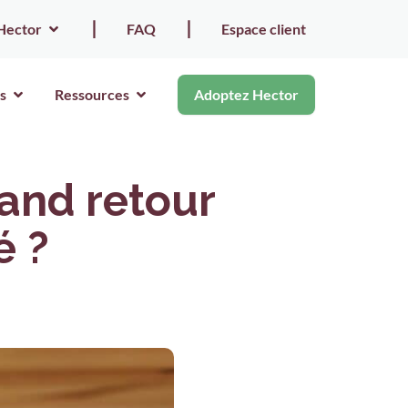
Hector
⎮
FAQ
⎮
Espace client
s
Ressources
Adoptez Hector
rand retour
é ?