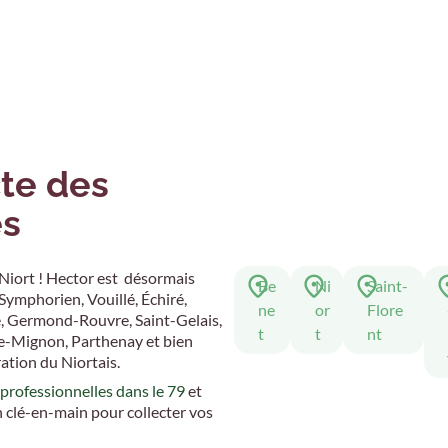
te des
es
 Niort ! Hector est désormais
Be
Ni
Saint-
Symphorien, Vouillé, Échiré,
ne
or
Flore
, Germond-Rouvre, Saint-Gelais,
t
t
nt
e-Mignon, Parthenay et bien
tion du Niortais.
 professionnelles dans le 79
et
 clé-en-main pour collecter vos