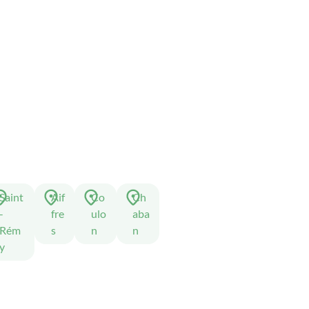
Saint
Aif
Co
Ch
-
fre
ulo
aba
Rém
s
n
n
y