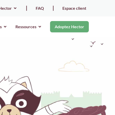
Hector
⎮
FAQ
⎮
Espace client
s
Ressources
Adoptez Hector