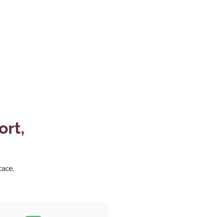
ort,
cace.