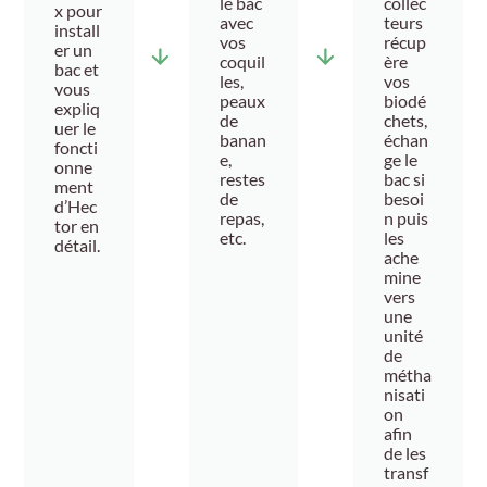
collec
le bac
x pour
teurs
avec
install
récup
vos
er un
ère
coquil
bac et
vos
les,
vous
biodé
peaux
expliq
chets,
de
uer le
échan
banan
foncti
ge le
e,
onne
bac si
restes
ment
besoi
de
d’Hec
n puis
repas,
tor en
les
etc.
détail.
ache
mine
vers
une
unité
de
métha
nisati
on
afin
de les
transf