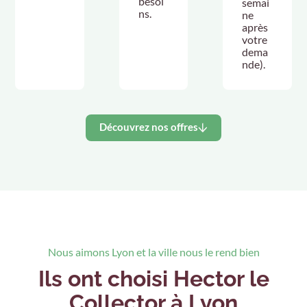
besoi
semai
ns.
ne
après
votre
dema
nde).
Découvrez nos offres
Nous aimons Lyon et la ville nous le rend bien
Ils ont choisi Hector le
Collector à Lyon