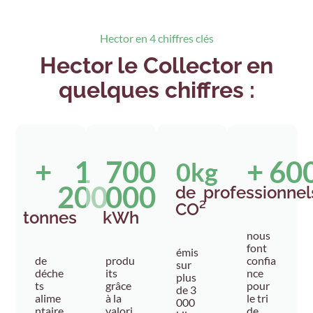
Hector en 4 chiffres clés
Hector le Collector en
quelques chiffres :
+ 
1
700
+ 
60
0
kg
200
000
de
professionnel
CO²
tonnes
kWh
nous
font
émis
de
produ
confia
sur
déche
its
nce
plus
ts
grâce
pour
de 3
alime
à la
le tri
000
ntaire
valori
de