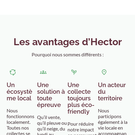
Les avantages d’Hector
Pourquoi nous sommes différents :
Un
Une
Une
Un acteur
écosystè
solution à
collecte
du
me local
toute
toujours
territoire
épreuve
plus éco-
Nous
Nous
friendly
fonctionnons
participons
Qu’il vente,
localement.
également à la
qu’il pleuve ou
Pour réduire
Toutes nos
vie locale en
qu’il neige, du
notre impact
collectes se
accompagnan
lundi au