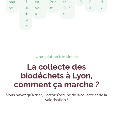
s
n
n
ie
ban
en-
Prie
et-
si
s
u
ne
Veli
st
Cuir
e
n
e
u
x
Une solution très simple
La collecte des
biodéchets à Lyon,
comment ça marche ?
Vous n’avez qu’à trier, Hector s’occupe de la collecte et de la
valorisation !