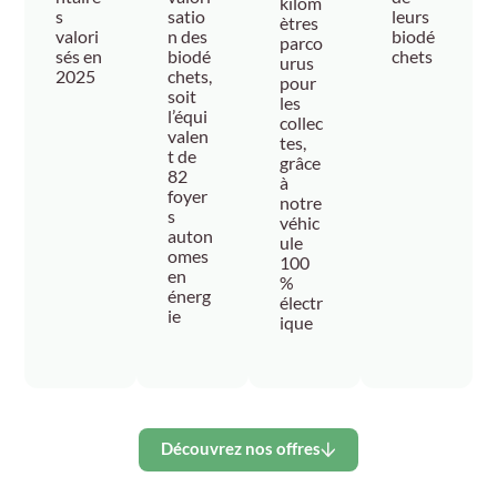
kilom
s
satio
leurs
ètres
valori
n des
biodé
parco
sés en
biodé
chets
urus
2025
chets,
pour
soit
les
l’équi
collec
valen
tes,
t de
grâce
82
à
foyer
notre
s
véhic
auton
ule
omes
100
en
%
énerg
électr
ie
ique
Découvrez nos offres