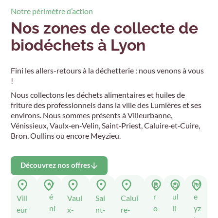
Notre périmètre d’action
Nos zones de collecte de
biodéchets à Lyon
Fini les allers-retours à la déchetterie : nous venons à vous
!
Nous collectons les déchets alimentaires et huiles de
friture des professionnels dans la ville des Lumières et ses
environs. Nous sommes présents à Villeurbanne,
Vénissieux, Vaulx‑en‑Velin, Saint‑Priest, Caluire‑et‑Cuire,
Bron, Oullins ou encore Meyzieu.
Découvrez nos offres
V
B
O
M
é
r
ul
e
Vill
Vaul
Sai
Calui
ni
o
li
yz
eur
x-
nt-
re-