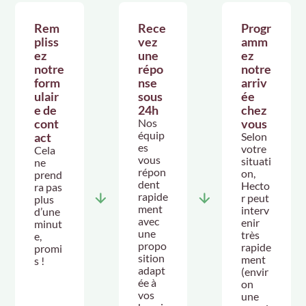
Rem
Rece
Progr
pliss
vez
amm
ez
une
ez
notre
répo
notre
form
nse
arriv
ulair
sous
ée
e de
24h
chez
cont
Nos
vous
équip
act
Selon
es
votre
Cela
vous
situati
ne
répon
on,
prend
dent
Hecto
ra pas
rapide
r peut
plus
ment
interv
d’une
avec
enir
minut
une
très
e,
propo
rapide
promi
sition
ment
s !
adapt
(envir
ée à
on
vos
une