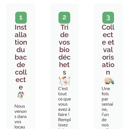
Inst
Coll
Tri
alla
ect
de
tion
e et
vos
du
val
bio
bac
oris
déc
de
atio
het
coll
n
s
ect
e
Une
C’est
fois
tout
par
ce que
semai
vous
Nous
ne,
avez à
venon
l’un
faire !
s dans
de
Rempl
vos
nos
issez
locau