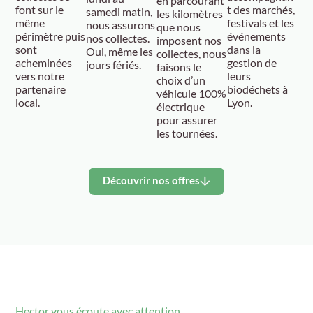
en parcourant
font sur le
t des marchés,
samedi matin,
les kilomètres
même
festivals et les
nous assurons
que nous
périmètre puis
événements
nos collectes.
imposent nos
sont
dans la
Oui, même les
collectes, nous
acheminées
gestion de
jours fériés.
faisons le
vers
notre
leurs
choix d’un
partenaire
biodéchets à
véhicule 100%
local.
Lyon.
électrique
pour assurer
les tournées.
Découvrir nos offres
Hector vous écoute avec attention