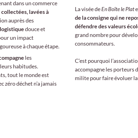
ntenant dans un commerce
La visée de
En Boîte le Plat
e
t
collectées, lavées à
de la consigne qui ne repo
tion auprès des
défendre des valeurs écol
logistique
douce et
grand nombre pour développ
 pour un impact
consommateurs.
igoureuse à chaque étape.
accompagne
les
C’est pourquoi l’associati
 leurs habitudes.
accompagne les porteurs de
ts, tout le monde est
milite pour faire évoluer 
ec zéro déchet n’a jamais