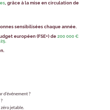
les
, grâce à la mise en circulation de
rsonnes sensibilisées chaque année.
udget européen (FSE+) de
200 000 €
025.
on.
eur d’événement ?
 ?
 zéro jetable.