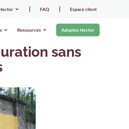
Hector
⎮
FAQ
⎮
Espace client
s
Ressources
Adoptez Hector
auration sans
s