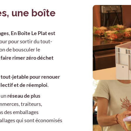
s, une boîte
ages
,
En Boîte Le Plat est
our pour sortir du tout-
tion de bousculer le
r
faire rimer zéro déchet
u tout-jetable pour renouer
llectif et de réemploi
.
t un
réseau de plus
mmerces, traiteurs,
ns des emballages
allages qui sont économisés