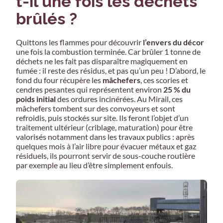
t-il une fois les déchets
brûlés ?
Quittons les flammes pour découvrir
l’envers du décor
une fois la combustion terminée. Car brûler 1 tonne de
déchets ne les fait pas disparaître magiquement en
fumée : il reste des résidus, et pas qu’un peu ! D’abord, le
fond du four récupère les
mâchefers
, ces scories et
cendres pesantes qui représentent environ
25 % du
poids initial
des ordures incinérées. Au Mirail, ces
mâchefers tombent sur des convoyeurs et sont
refroidis, puis stockés sur site. Ils feront l’objet d’un
traitement ultérieur (criblage, maturation) pour être
valorisés notamment dans les travaux publics : après
quelques mois à l’air libre pour évacuer métaux et gaz
résiduels, ils pourront servir de sous-couche routière
par exemple au lieu d’être simplement enfouis.