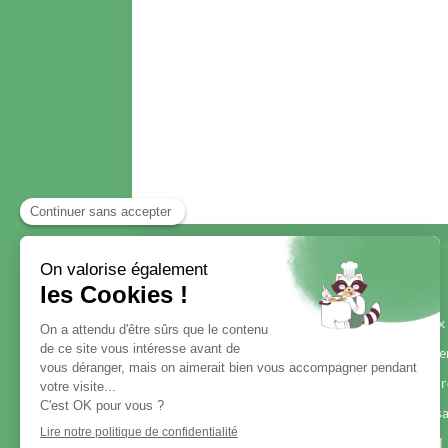
Nos offres
Entreprises et bureaux
Restauration et hôtelle
Commerces alimentair
Huiles alimentaires us
Déchets Événementiel