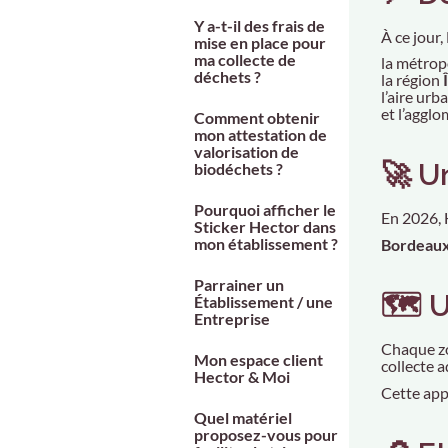
Y a-t-il des frais de
À ce jour
mise en place pour
ma collecte de
la métrop
déchets ?
la région
l’aire urb
et l’aggl
Comment obtenir
mon attestation de
valorisation de
🚀 U
biodéchets ?
Pourquoi afficher le
En 2026, 
Sticker Hector dans
mon établissement ?
Bordeaux,
Parrainer un
🗺️ 
Établissement / une
Entreprise
Chaque zo
Mon espace client
collecte a
Hector & Moi
Cette appr
Quel matériel
proposez-vous pour