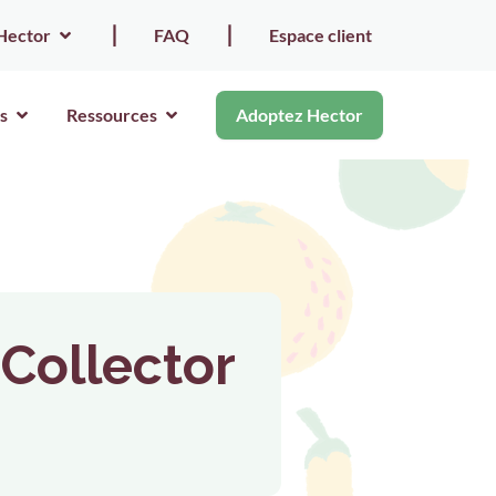
Hector
⎮
FAQ
⎮
Espace client
s
Ressources
Adoptez Hector
 Collector