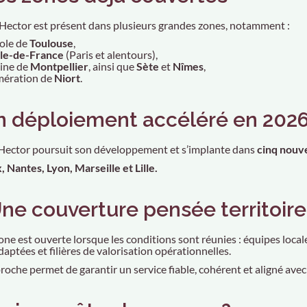
, Hector est présent dans plusieurs grandes zones, notamment :
ole de
Toulouse
,
Île-de-France
(Paris et alentours),
aine de
Montpellier
, ainsi que
Sète
et
Nîmes
,
omération de
Niort
.
n déploiement accéléré en 202
Hector poursuit son développement et s’implante dans
cinq nouve
 Nantes, Lyon, Marseille et Lille.
Une couverture pensée territoire 
ne est ouverte lorsque les conditions sont réunies : équipes local
daptées et filières de valorisation opérationnelles.
oche permet de garantir un service fiable, cohérent et aligné avec l