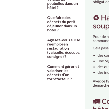
obligatio
poubelles dans un
hôtel ?
♻️ H
Que faire des
déchets du petit-
soup
déjeuner dans un
hôtel ?
Pour de n
Agissez-vous sur le
commune, 
réemploi en
Cela pass
restauration
(vaisselle, écocups,
des con
consigne) ?
une or
Comment gérer et
des out
valoriser les
des in
déchets d’un
torréfacteur ?
Avec ce t
démarche 
🚛 C