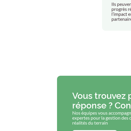
Ils peuve
progrès r
l’impact 
partenair
Vous trouvez 
réponse ? Con
Nos équipes vous accompagne
expertes pour la gestion des 
réalités du terrain