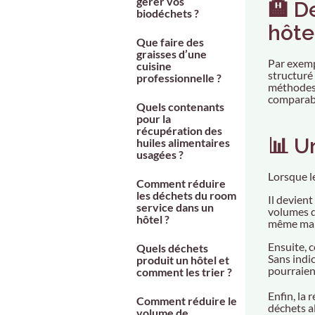
gérer vos
🏨 D
biodéchets ?
hôtel
Que faire des
graisses d’une
Par exemp
cuisine
structuré
professionnelle ?
méthodes 
comparab
Quels contenants
pour la
récupération des
📊 U
huiles alimentaires
usagées ?
Lorsque l
Comment réduire
les déchets du room
Il devien
service dans un
volumes de
hôtel ?
même man
Ensuite, 
Quels déchets
Sans indic
produit un hôtel et
pourraien
comment les trier ?
Enfin, la
Comment réduire le
déchets al
volume de