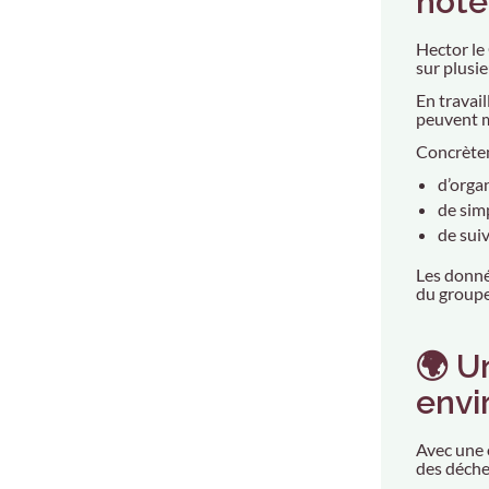
hôte
Hector le
sur plusi
En travail
peuvent m
Concrètem
d’orga
de simp
de suiv
Les donné
du groupe
🌍 U
envi
Avec une 
des déche