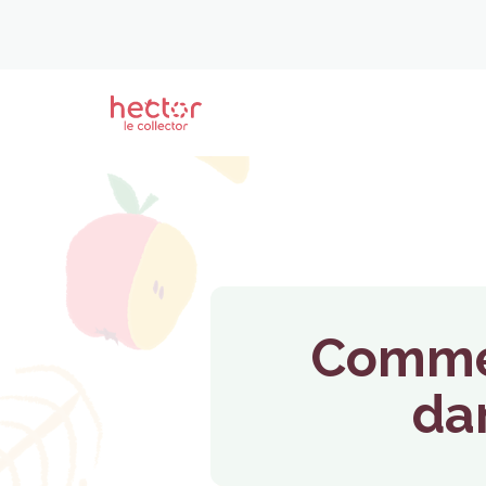
Commen
da