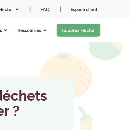
Hector
⎮
FAQ
⎮
Espace client
s
Ressources
Adoptez Hector
déchets
r ?