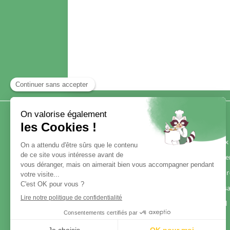
Nos offres
Entreprises et bureaux
Restauration et hôtelle
Commerces alimentair
Huiles alimentaires us
Déchets Événementiel